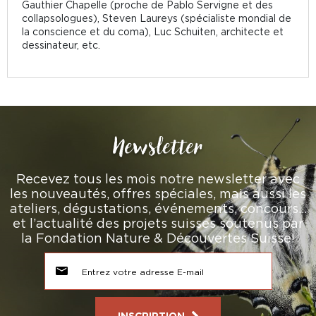
Gauthier Chapelle (proche de Pablo Servigne et des
collapsologues), Steven Laureys (spécialiste mondial de
la conscience et du coma), Luc Schuiten, architecte et
dessinateur, etc.
Newsletter
Recevez tous les mois notre newsletter avec
les nouveautés, offres spéciales, mais aussi les
ateliers, dégustations, événements, concours…
et l’actualité des projets suisses soutenus par
la Fondation Nature & Découvertes Suisse!
INSCRIPTION