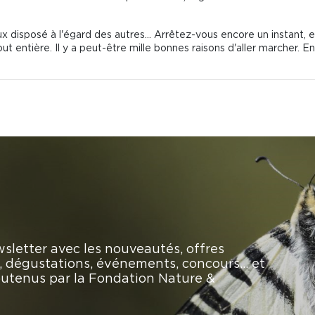
x disposé à l'égard des autres... Arrêtez-vous encore un instant, e
t entière. Il y a peut-être mille bonnes raisons d'aller marcher. En 
sletter avec les nouveautés, offres
rs, dégustations, événements, concours… et
soutenus par la Fondation Nature &