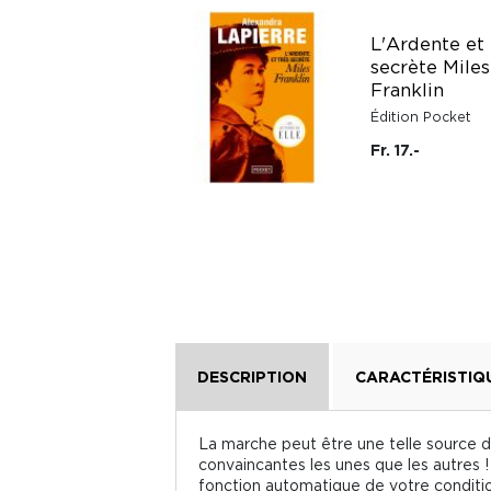
L'Ardente et 
Une chambre à soi
secrète Miles
Franklin
10/18
Édition Pocket
Fr. 11.-
Fr. 17.-
DESCRIPTION
CARACTÉRISTIQ
La marche peut être une telle source de 
convaincantes les unes que les autres 
fonction automatique de votre conditio