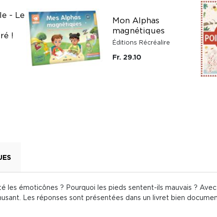
le - Le
Mon Alphas
magnétiques
ré !
Éditions Récréalire
Fr. 29.10
UES
nté les émoticônes ? Pourquoi les pieds sentent-ils mauvais ? Avec
musant. Les réponses sont présentées dans un livret bien docume