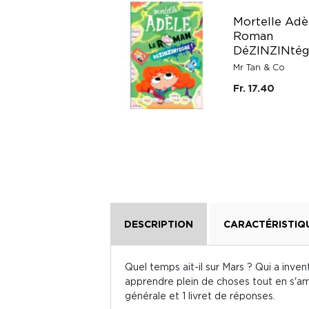
Mortelle Adè
La nature - Mes
Roman
années pourquoi
DéZINZINtég
Éditions Milan
Mr Tan & Co
Fr. 22.-
Fr. 17.40
DESCRIPTION
CARACTÉRISTIQ
Quel temps ait-il sur Mars ? Qui a inve
apprendre plein de choses tout en s'a
générale et 1 livret de réponses.