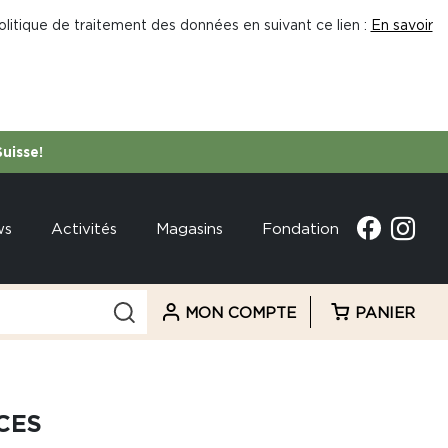
litique de traitement des données en suivant ce lien :
En savoir
Suisse!
ws
Activités
Magasins
Fondation
MON COMPTE
PANIER
CES