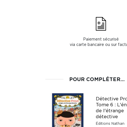
Paiement sécurisé
via carte bancaire ou sur fact
POUR COMPLÉTER...
Le Nouveau Club
Détective Pr
des Cinq Hors-série
Tome 6 : L'é
XXL - Les Cinq et le
de l'étrange
trésor oublié
détective
Bibliothèque Rose &
Éditions Nathan
Verte