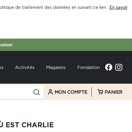
litique de traitement des données en suivant ce lien :
En savoir
Suisse!
ws
Activités
Magasins
Fondation
MON COMPTE
PANIER
Ù EST CHARLIE