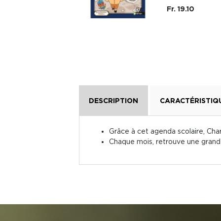
Fr. 19.10
Fr. 16.50
DESCRIPTION
CARACTÉRISTIQ
Grâce à cet agenda scolaire, Cha
Chaque mois, retrouve une grande 