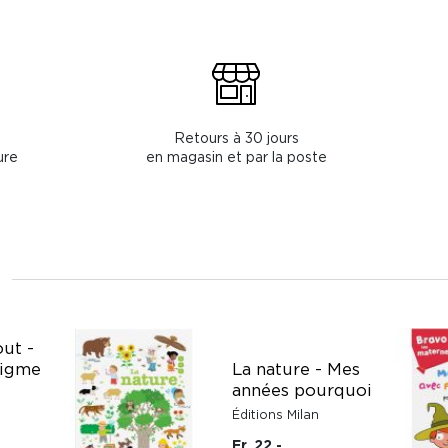
Retours à 30 jours
ure
en magasin et par la poste
out -
nigme
La nature - Mes
années pourquoi
Éditions Milan
Fr. 22.-