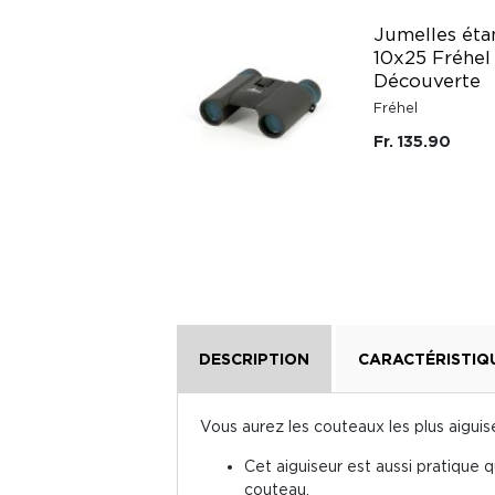
Monoculaire à
Jumelles éta
vision nocturne X5
10x25 Fréhel
Découverte
Fréhel
Fréhel
Fr. 149.50
Fr. 135.90
Fr. 299.-
DESCRIPTION
CARACTÉRISTIQ
Vous aurez les couteaux les plus aiguisés
Cet aiguiseur est aussi pratique qu
couteau.