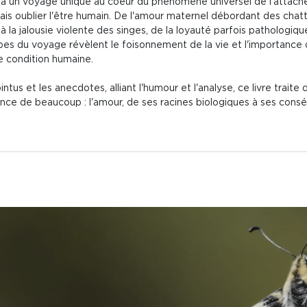
e à un voyage unique au coeur du phénomène universel de l'attach
s oublier l'être humain. De l'amour maternel débordant des chatte
 la jalousie violente des singes, de la loyauté parfois pathologiqu
es du voyage révèlent le foisonnement de la vie et l'importance du 
re condition humaine.
ointus et les anecdotes, alliant l'humour et l'analyse, ce livre trait
ance de beaucoup : l'amour, de ses racines biologiques à ses consé