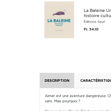
La Baleine U
Un jeu sans fin
histoire cultu
10/18
Éditions Seuil
Fr. 15.60
Fr. 34.10
DESCRIPTION
CARACTÉRISTIQ
Aimer est une aventure dangereuse. Cha
sans. Mais pourquoi ?