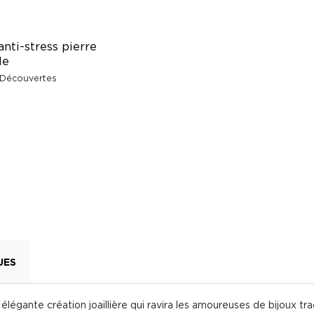
nti-stress pierre
le
 Découvertes
UES
élégante création joaillière qui ravira les amoureuses de bijoux tra