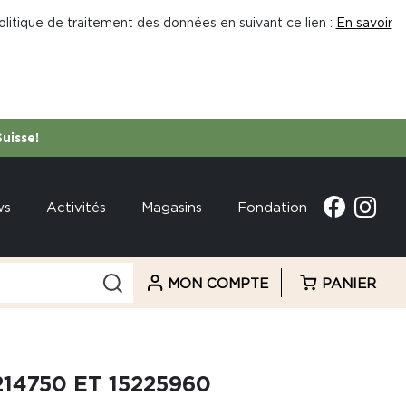
litique de traitement des données en suivant ce lien :
En savoir
Suisse!
ws
Activités
Magasins
Fondation
MON COMPTE
PANIER
14750 ET 15225960