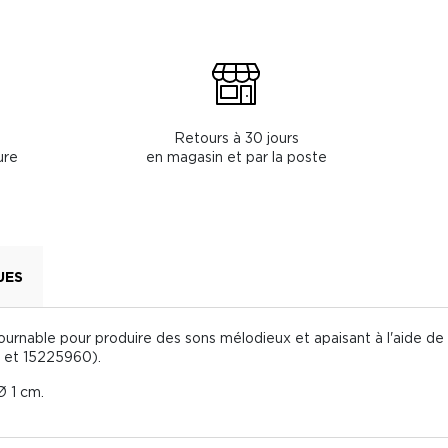
Retours à 30 jours
ure
en magasin et par la poste
UES
ournable pour produire des sons mélodieux et apaisant à l'aide d
0 et 15225960).
Ø 1 cm.