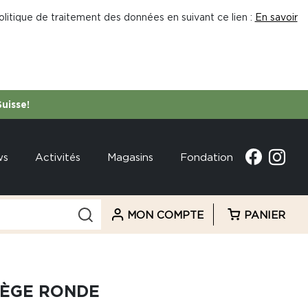
litique de traitement des données en suivant ce lien :
En savoir
Suisse!
ws
Activités
Magasins
Fondation
MON COMPTE
PANIER
IÈGE RONDE