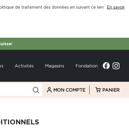
litique de traitement des données en suivant ce lien :
En savoir
Suisse!
ws
Activités
Magasins
Fondation
MON COMPTE
PANIER
DITIONNELS