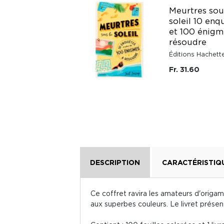
Meurtres sou
Carnet de voyage
soleil 10 enq
coloriages - Road
et 100 énigm
trip
résoudre
Éditions Nathan
Éditions Hachett
Fr. 21.80
Fr. 31.60
DESCRIPTION
CARACTÉRISTIQ
Ce coffret ravira les amateurs d'origam
aux superbes couleurs. Le livret présente