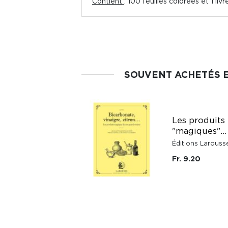
Contient
: 100 feuilles colorées et 1 li
SOUVENT ACHETÉS 
Les produits
"magiques"...
Éditions Larouss
Fr. 9.20