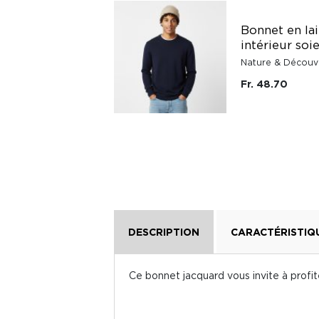
Casquette Stetson
Bonnet en la
en coton mauve
intérieur soi
Stetson
Nature & Découv
Fr. 55.90
Fr. 48.70
DESCRIPTION
CARACTÉRISTIQ
Ce bonnet jacquard vous invite à profite