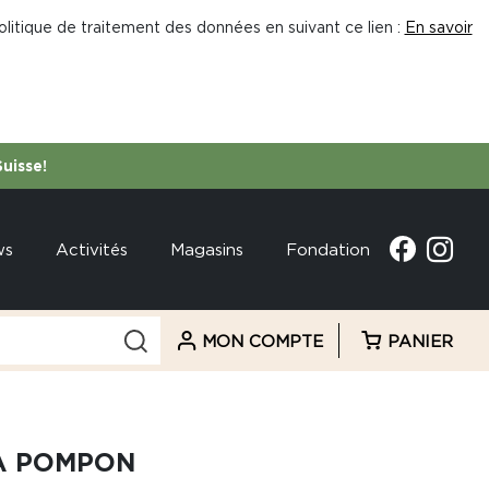
litique de traitement des données en suivant ce lien :
En savoir
Suisse!
ws
Activités
Magasins
Fondation
MON COMPTE
PANIER
À POMPON