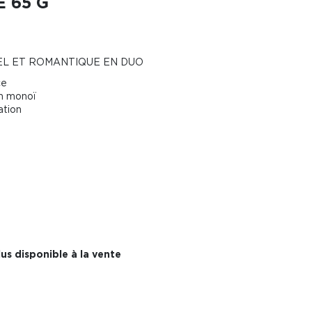
 65 G
EL ET ROMANTIQUE EN DUO
ce
um monoï
ation
us disponible à la vente