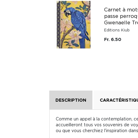
Carnet à mots de
Carnet à mot
passe théière
passe perroq
Gwenaelle Trolez
Gwenaelle Tr
Editions Kiub
Editions Kiub
Fr. 6.50
Fr. 6.50
DESCRIPTION
CARACTÉRISTIQ
Comme un appel à la contemplation, ce 
accueilleront tous vos souvenirs de vo
ou que vous cherchiez l'inspiration dan