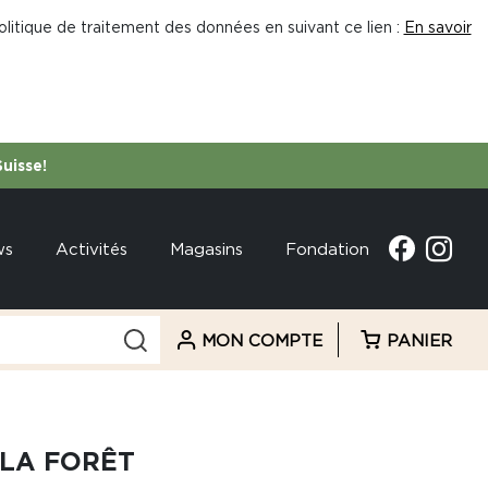
litique de traitement des données en suivant ce lien :
En savoir
Suisse!
ws
Activités
Magasins
Fondation
MON COMPTE
PANIER
 LA FORÊT