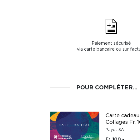
Paiement sécurisé
via carte bancaire ou sur fact
POUR COMPLÉTER...
Carte cadeau
Carte cadeau
Triangles Fr. 20.-
Collages Fr. 
Payot SA
Payot SA
Fr. 20.-
Fr. 100.-