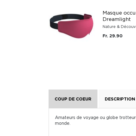
Kit organiseur 6
Masque occu
pochettes de
Dreamlight
voyage bleu marine
Nature & Découv
Nature & Découvertes
Fr. 29.90
Fr. 31.90
COUP DE COEUR
DESCRIPTION
Amateurs de voyage ou globe trotteurs,
monde.