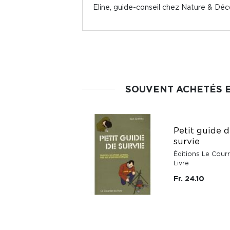
Eline, guide-conseil chez Nature & Dé
SOUVENT ACHETÉS 
Pastilles détente
Remède
Petit guide 
d'Urgences -
survie
Essences florales
Éditions Le Courr
selon le Dr Bach
Livre
Cabinet d'Herboriste
Fr. 24.10
Fr. 9.95