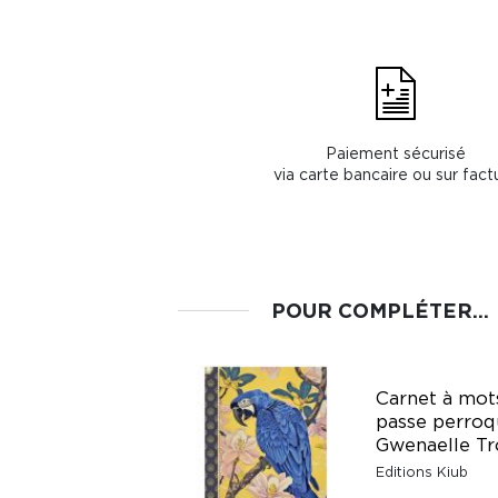
Paiement sécurisé
via carte bancaire ou sur fact
POUR COMPLÉTER...
Carnet à mot
Carnet à thème
passe perroq
Mes comptes
Gwenaelle Tr
Gwenaelle T.
Editions Kiub
Fr. 11.50