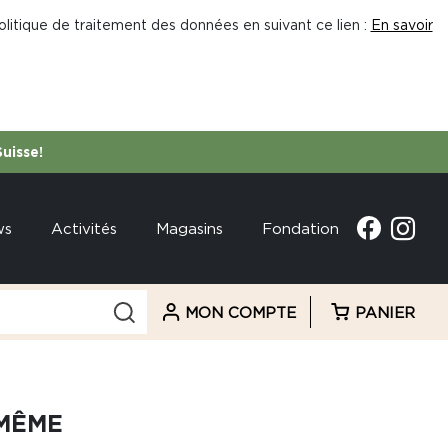
litique de traitement des données en suivant ce lien :
En savoir
Suisse!
ws
Activités
Magasins
Fondation
MON COMPTE
PANIER
MÊME