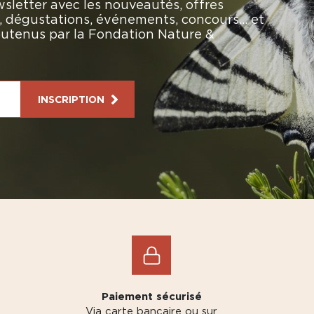
sletter avec les nouveautés, offres
rs, dégustations, événements, concours… et
soutenus par la Fondation Nature &
INSCRIPTION
Paiement sécurisé
Via carte bancaire ou sur