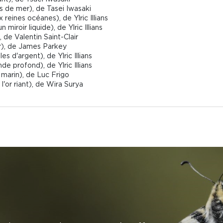
s de mer), de Tasei Iwasaki
eines océanes), de Ylric Illians
iroir liquide), de Ylric Illians
 de Valentin Saint-Clair
), de James Parkey
es d'argent), de Ylric Illians
e profond), de Ylric Illians
 marin), de Luc Frigo
l'or riant), de Wira Surya