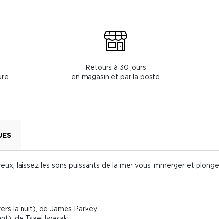
Retours à 30 jours
ure
en magasin et par la poste
UES
eux, laissez les sons puissants de la mer vous immerger et plonge
vers la nuit), de James Parkey
ant), de Tsaei Iwasaki