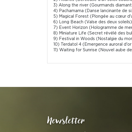
3) Along the river (Gourmands diamant
4) Pachamama (Danse lancinante de six r
5) Magical Forest (Plongée au cœur d'un m
6) Long Beach (Valse des deux soleils),
7) Event Horizon (Hologramme de mer
8) Miniature Life (Secret révélé des bull
9) Festival in Woods (Nostalgie du mond
10) Terdatol 4 (Emergence auroral d'or
11) Waiting for Sunrise (Nouvel aube de 
Newsletter