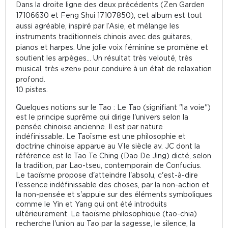
Dans la droite ligne des deux précédents (Zen Garden
17106630 et Feng Shui 17107850), cet album est tout
aussi agréable, inspiré par l’Asie, et mélange les
instruments traditionnels chinois avec des guitares,
pianos et harpes. Une jolie voix féminine se promène et
soutient les arpèges… Un résultat très velouté, très
musical, très «zen» pour conduire à un état de relaxation
profond.
10 pistes.
Quelques notions sur le Tao : Le Tao (signifiant "la voie")
est le principe suprême qui dirige l'univers selon la
pensée chinoise ancienne. Il est par nature
indéfinissable. Le Taoïsme est une philosophie et
doctrine chinoise apparue au VIe siècle av. JC dont la
référence est le Tao Te Ching (Dao De Jing) dicté, selon
la tradition, par Lao-tseu, contemporain de Confucius.
Le taoïsme propose d'atteindre l'absolu, c'est-à-dire
l'essence indéfinissable des choses, par la non-action et
la non-pensée et s'appuie sur des éléments symboliques
comme le Yin et Yang qui ont été introduits
ultérieurement. Le taoïsme philosophique (tao-chia)
recherche l'union au Tao par la sagesse, le silence, la