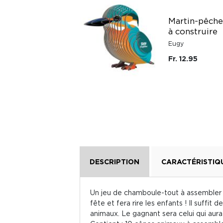
Peluche fruit
Martin-pêch
porte-clé pour sac
à construire
Little Living Nature
Eugy
Fr. 12.50
Fr. 12.95
DESCRIPTION
CARACTÉRISTIQ
Un jeu de chamboule-tout à assembler s
fête et fera rire les enfants ! Il suffi
animaux. Le gagnant sera celui qui aura 