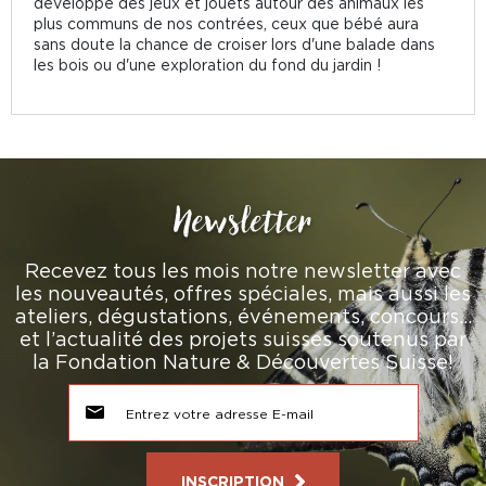
développé des jeux et jouets autour des animaux les
plus communs de nos contrées, ceux que bébé aura
sans doute la chance de croiser lors d'une balade dans
les bois ou d'une exploration du fond du jardin !
Newsletter
Recevez tous les mois notre newsletter avec
les nouveautés, offres spéciales, mais aussi les
ateliers, dégustations, événements, concours…
et l’actualité des projets suisses soutenus par
la Fondation Nature & Découvertes Suisse!
INSCRIPTION