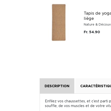
10 cônes d'encens
naturel Palo Santo
Tapis de yog
du Pérou à faire
liège
brûler terre d'Oc
Nature & Découv
Terre D'Oc
Fr. 54.90
Fr. 14.95
DESCRIPTION
CARACTÉRISTIQ
Enfilez vos chaussettes, et c’est parti 
souffle, de vos muscles et de votre vita