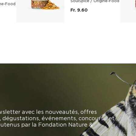
SoulSpice / Origine-Food
ine-Food
Fr. 9.60
sletter avec les nouveautés, offres
rs, dégustations, événements, concours… et
soutenus par la Fondation Nature &