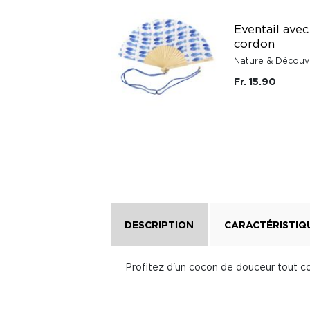
Poncho de pluie
Eventail avec
recyclé Rainkiss
cordon
Rainkiss
Nature & Découv
Fr. 79.-
Fr. 15.90
DESCRIPTION
CARACTÉRISTIQ
Profitez d'un cocon de douceur tout c