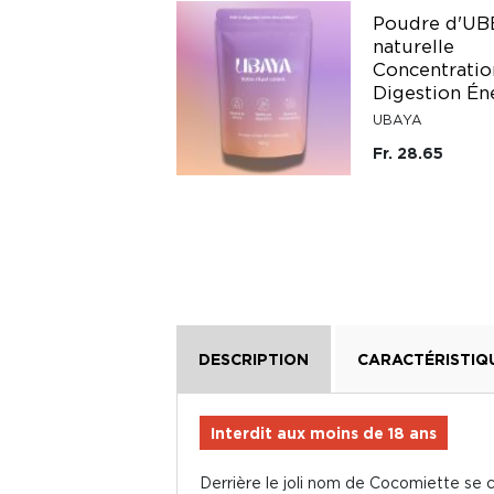
Poudre d'UB
Préparation pour
naturelle
maté bio fait
Concentratio
maison 3L Necense
Digestion Én
Necense
UBAYA
Fr. 16.50
Fr. 28.65
DESCRIPTION
CARACTÉRISTIQ
Interdit aux moins de 18 ans
Derrière le joli nom de Cocomiette se 