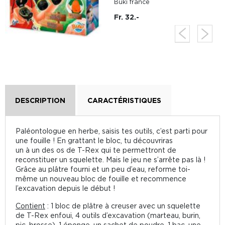
Buki france
Fr. 32.-
DESCRIPTION
CARACTÉRISTIQUES
Paléontologue en herbe, saisis tes outils, c’est parti pour
une fouille ! En grattant le bloc, tu découvriras
un à un des os de T-Rex qui te permettront de
reconstituer un squelette. Mais le jeu ne s’arrête pas là !
Grâce au plâtre fourni et un peu d’eau, reforme toi-
même un nouveau bloc de fouille et recommence
l’excavation depuis le début !
Contient
: 1 bloc de plâtre à creuser avec un squelette
de T-Rex enfoui, 4 outils d’excavation (marteau, burin,
pic, brosse), 1 éponge, un sachet de poudre, 1 bac, une