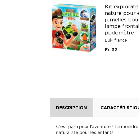
Boussole et
Kit explorate
mousqueton
nature pour 
d'attache pour
jumelles bou
enfant bambou et
lampe fronta
bioplastique Hape
podomètre
HAPE
Buki france
Fr. 14.90
Fr. 32.-
DESCRIPTION
CARACTÉRISTIQ
C'est parti pour l'aventure ! La moind
naturaliste pour les enfants.