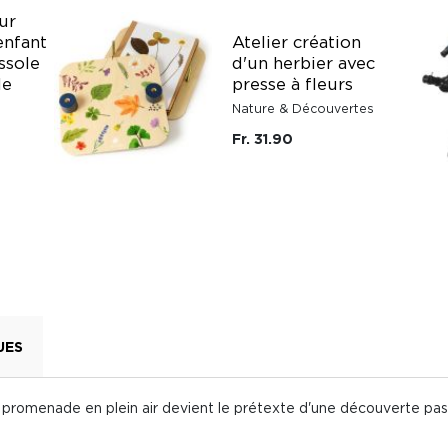
ur
Atelier création
enfant
d'un herbier avec
ssole
presse à fleurs
le
Nature & Découvertes
Fr. 31.90
UES
re promenade en plein air devient le prétexte d'une découverte pa