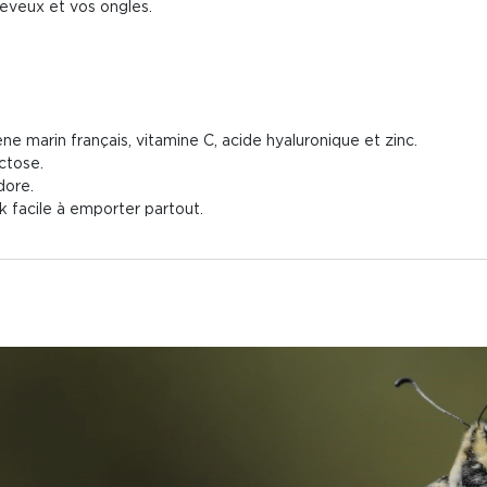
heveux et vos ongles.
ène marin français, vitamine C, acide hyaluronique et zinc.
ctose.
dore.
ck facile à emporter partout.