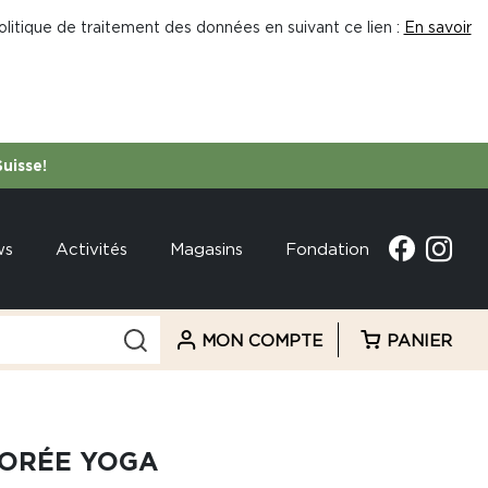
litique de traitement des données en suivant ce lien :
En savoir
Suisse!
ws
Activités
Magasins
Fondation
MON COMPTE
PANIER
DORÉE YOGA