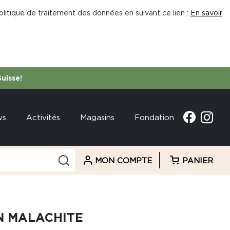
litique de traitement des données en suivant ce lien :
En savoir
Suisse!
ws
Activités
Magasins
Fondation
MON COMPTE
PANIER
N MALACHITE