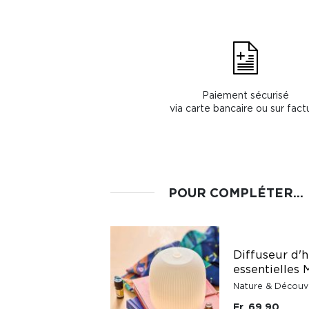
Paiement sécurisé
via carte bancaire ou sur fact
POUR COMPLÉTER...
10 tiges pour
Diffuseur d'h
15234980
essentielles 
Nature & Découvertes
Nature & Découv
Fr. 4.50
Fr. 69.90