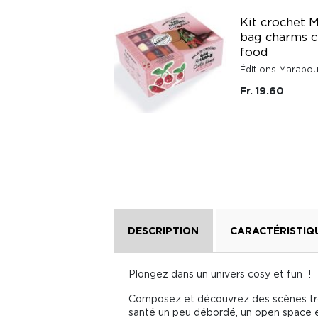
Cute 'n' cosy
Kit crochet 
Stickers - Trop
bag charms c
kawaï
food
Éditions Marabout
Éditions Marabou
Fr. 23.20
Fr. 19.60
DESCRIPTION
CARACTÉRISTIQ
Plongez dans un univers cosy et fun !
Composez et découvrez des scènes trop
santé un peu débordé, un open space e