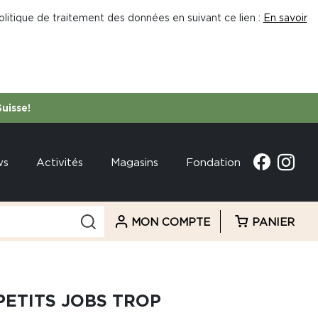
litique de traitement des données en suivant ce lien :
En savoir
Suisse!
ws
Activités
Magasins
Fondation
MON COMPTE
PANIER
PETITS JOBS TROP