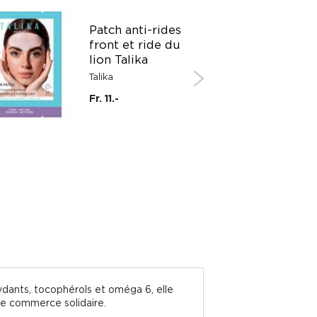
PROMO
Patch anti-rides
front et ride du
lion Talika
Talika
-50%
Fr. 11.-
ydants, tocophérols et oméga 6, elle
ble commerce solidaire.