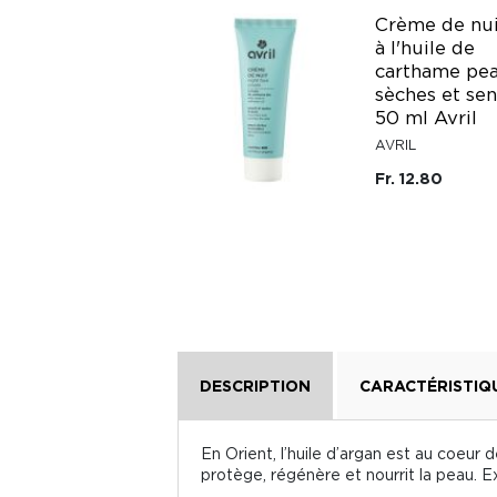
Baume
Crème de nui
démaquillant
à l'huile de
beurre de karité
carthame pe
bio maquillage
sèches et sen
même waterproof
50 ml Avril
100 ml Avril
AVRIL
AVRIL
Fr. 12.80
Fr. 19.20
DESCRIPTION
CARACTÉRISTIQ
En Orient, l’huile d’argan est au coeur
protège, régénère et nourrit la peau. E