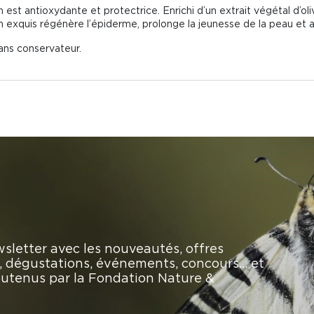
est antioxydante et protectrice. Enrichi d’un extrait végétal d’oli
n exquis régénère l’épiderme, prolonge la jeunesse de la peau et a
ans conservateur.
sletter avec les nouveautés, offres
rs, dégustations, événements, concours… et
soutenus par la Fondation Nature &