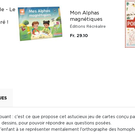
le - Le
Mon Alphas
magnétiques
ré !
Éditions Récréalire
Fr. 29.10
UES
ant : c'est ce que propose cet astucieux jeu de cartes conçu par 
es dessins, pour pouvoir répondre aux questions posées.
l'enfant à se représenter mentalement l'orthographe des homophon