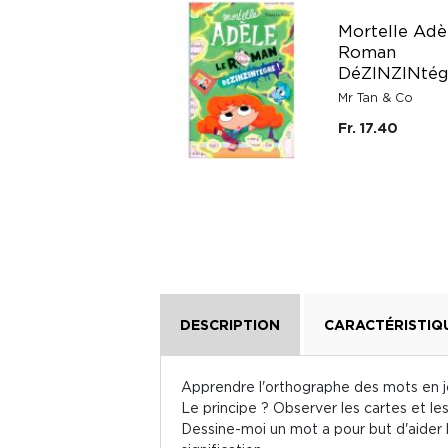
Mortelle Adè
La nature - Mes
Roman
années pourquoi
DéZINZINtég
Éditions Milan
Mr Tan & Co
Fr. 22.-
Fr. 17.40
DESCRIPTION
CARACTÉRISTIQ
Apprendre l'orthographe des mots en jou
Le principe ? Observer les cartes et l
Dessine-moi un mot a pour but d'aider 