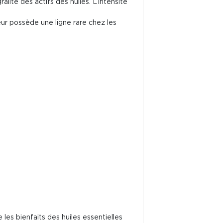
alité des actifs des huiles. L’intensité
ur possède une ligne rare chez les
 les bienfaits des huiles essentielles