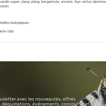
avandin super, ylang-ylang, bergamote, encens. Aux vertus destre
noires.
tielles biologiques.
arte club
sletter avec les nouveautés, offres
rs, dégustations, événements, concours… et