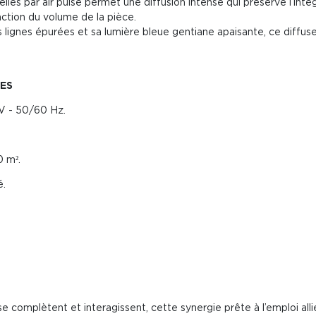
lles par air pulsé permet une diffusion intense qui préserve l’intégr
nction du volume de la pièce.
 lignes épurées et sa lumière bleue gentiane apaisante, ce diffuse
ES
 V - 50/60 Hz.
0 m².
é.
se complètent et interagissent, cette synergie prête à l’emploi allie