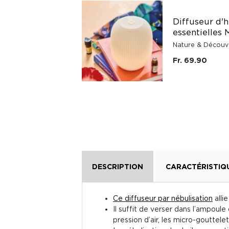
Diffuseur d'huiles
Diffuseur d'h
essentielles par
essentielles 
brumisation Seika
Nature & Découv
Nature & Découvertes
Fr. 69.90
Fr. 74.60
DESCRIPTION
CARACTÉRISTIQ
Ce diffuseur par nébulisation
alli
Il suffit de verser dans l’ampoul
pression d’air, les micro-gouttel