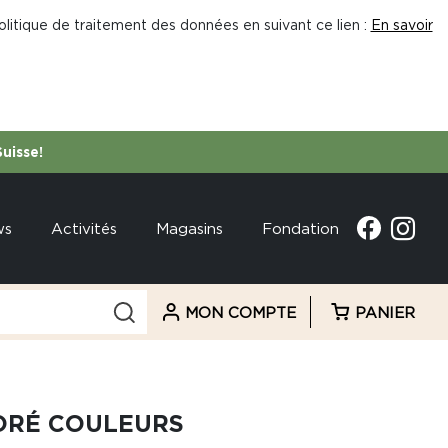
litique de traitement des données en suivant ce lien :
En savoir
Suisse!
ws
Activités
Magasins
Fondation
MON COMPTE
PANIER
ORÉ COULEURS