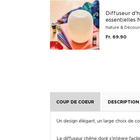
Verrerie pour
Diffuseur d'h
15227440
essentielles 
Nature & Découvertes
Nature & Découv
Fr. 0.01
Fr. 69.90
COUP DE COEUR
DESCRIPTION
Un design élégant, un large choix de co
Le diffuseur chêne doré s'intègre faci