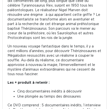
dix centimètres de long, plus longue que celle du
célèbre Tyrannosaurus Rex, surprit en 1950 tous les
paléontologues. Le réalisateur Nigel Marven doit
résoudre une énigme : à qui appartient cette griffe ? Le
documentariste se transforme alors en aventurier et
part à la recherche de cet étrange animal préhistorique
baptisé Thérizinosaurus. Son parcours va le mener au
coeur de la préhistoire, où les Saurolophus et autres
Protocératops sont les rois de la jungle.
Un nouveau voyage fantastique dans le temps, il y a
cent millions d'années, pour découvrir Thérizinosaures et
Mégalodon ressuscités avec un réalisme à couper le
souffle. Au-delà du réalisme, ce documentaire
apprivoise à nouveau la magie, l'émerveillement et le
mystère d'animaux extraordinaires qui ne cessent de
tous nous fasciner.
Les + produit à retenir :
Cinq documentaires inédits à découvrir
Une plongée au temps des dinosaures
Ce DVD comprend : 5 documentaires inédits, 1 interview