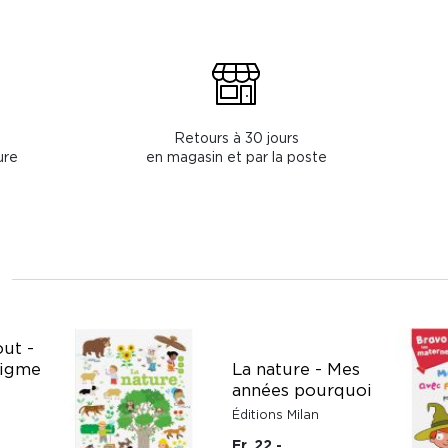
Retours à 30 jours
ure
en magasin et par la poste
out -
nigme
La nature - Mes
années pourquoi
Éditions Milan
Fr. 22.-