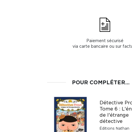
Paiement sécurisé
via carte bancaire ou sur fact
POUR COMPLÉTER...
Le Nouveau Club
Détective Pr
des Cinq Hors-série
Tome 6 : L'é
XXL - Les Cinq et le
de l'étrange
trésor oublié
détective
Bibliothèque Rose &
Éditions Nathan
Verte