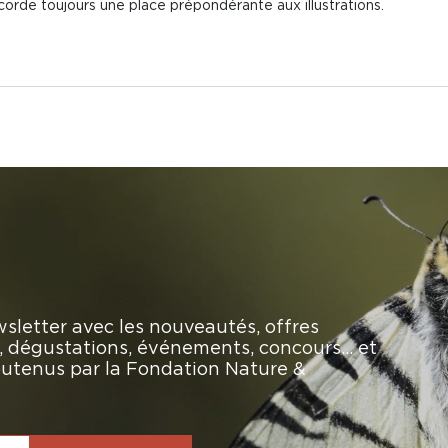
rde toujours une place prépondérante aux illustrations.
sletter avec les nouveautés, offres
rs, dégustations, événements, concours… et
soutenus par la Fondation Nature &