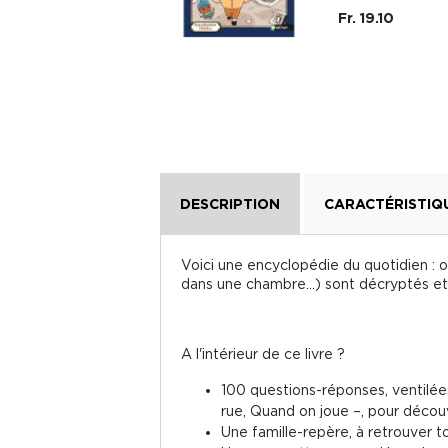
Fr. 19.10
Fr. 16.50
DESCRIPTION
CARACTÉRISTIQ
Voici une encyclopédie du quotidien : 
dans une chambre…) sont décryptés et r
A l'intérieur de ce livre ?
100 questions-réponses, ventilées 
rue, Quand on joue –, pour découv
Une famille-repère, à retrouver to