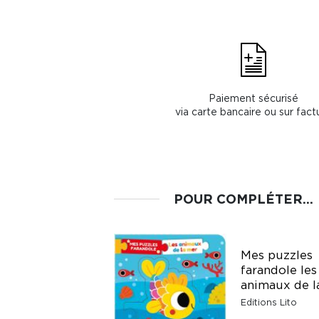
Paiement sécurisé
via carte bancaire ou sur fact
POUR COMPLÉTER...
Mes puzzles
Mon Alphas
farandole les
magnétiques
animaux de l
Éditions Récréalire
Editions Lito
Fr. 29.10