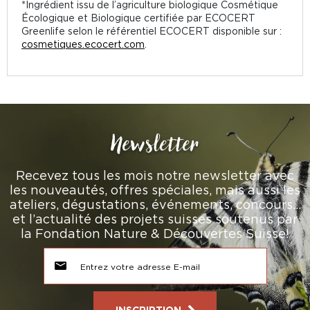
*Ingrédient issu de l’agriculture biologique Cosmétique
Écologique et Biologique certifiée par ECOCERT
Greenlife selon le référentiel ECOCERT disponible sur :
cosmetiques.ecocert.com
.
Newsletter
Recevez tous les mois notre newsletter avec
les nouveautés, offres spéciales, mais aussi les
ateliers, dégustations, événements, concours…
et l’actualité des projets suisses soutenus par
la Fondation Nature & Découvertes Suisse!
INSCRIPTION