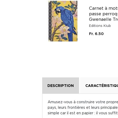
Carnet à mots de
Carnet à mot
passe théière
passe perroq
Gwenaelle Trolez
Gwenaelle Tr
Editions Kiub
Editions Kiub
Fr. 6.50
Fr. 6.50
DESCRIPTION
CARACTÉRISTIQ
Amusez-vous à construire votre propre 
pays, leurs frontières et leurs principal
simple car il est en papier : il vous suff