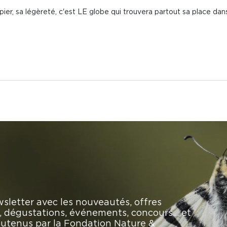
pier, sa légèreté, c'est LE globe qui trouvera partout sa place dan
sletter avec les nouveautés, offres
rs, dégustations, événements, concours… et
soutenus par la Fondation Nature &