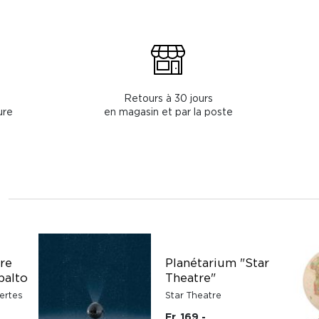
Retours à 30 jours
ure
en magasin et par la poste
tre
Planétarium "Star
balto
Theatre"
ertes
Star Theatre
Fr. 169.-