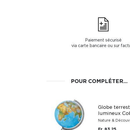
Paiement sécurisé
via carte bancaire ou sur fact
POUR COMPLÉTER...
Globe terrestre
Globe terres
lumineux Terra City
lumineux Co
en anglais
Nature & Découv
TROIKA
Fr. 83.25