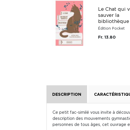
Le Chat qui v
Un esprit bof dans
sauver la
un corps pas ouf
bibliothèque
Édition Pocket
Édition Pocket
Fr. 13.40
Fr. 13.80
DESCRIPTION
CARACTÉRISTIQ
Ce petit fac-similé vous invite à déco
description des mouvements gymnastique
personnes de tous âges, cet ouvrage es