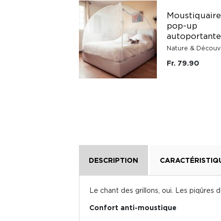
Bracelet anti-
Moustiquaire 
moustiques à
pop-up
ultrasons
autoportante
Nature & Découvertes
Nature & Découv
Fr. 39.90
Fr. 79.90
DESCRIPTION
CARACTÉRISTIQ
Le chant des grillons, oui. Les piqûres 
Confort anti-moustique