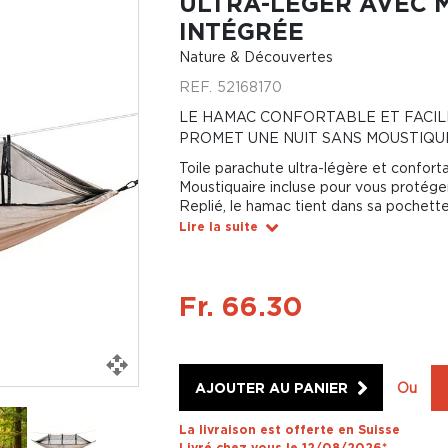
ULTRA-LÉGER AVEC 
INTÉGRÉE
Nature & Découvertes
REF.
52168170
LE HAMAC CONFORTABLE ET FACIL
PROMET UNE NUIT SANS MOUSTIQU
Toile parachute ultra-légère et confort
Moustiquaire incluse pour vous protége
Replié, le hamac tient dans sa pochet
Lire la suite
Fr. 66.30
AJOUTER AU PANIER
Ou
La livraison est offerte en Suisse
Livré chez vous le 12/08/2026*