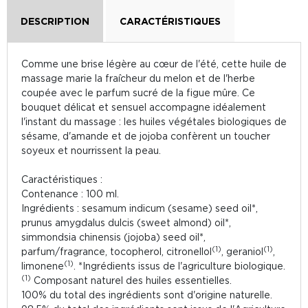
DESCRIPTION
CARACTÉRISTIQUES
Comme une brise légère au cœur de l'été, cette huile de
massage marie la fraîcheur du melon et de l'herbe
coupée avec le parfum sucré de la figue mûre. Ce
bouquet délicat et sensuel accompagne idéalement
l'instant du massage : les huiles végétales biologiques de
sésame, d'amande et de jojoba confèrent un toucher
soyeux et nourrissent la peau.
Caractéristiques :
Contenance : 100 ml.
Ingrédients : sesamum indicum (sesame) seed oil*,
prunus amygdalus dulcis (sweet almond) oil*,
simmondsia chinensis (jojoba) seed oil*,
(1)
(1)
parfum/fragrance, tocopherol, citronellol
, geraniol
,
(1)
limonene
. *Ingrédients issus de l'agriculture biologique.
(1)
Composant naturel des huiles essentielles.
100% du total des ingrédients sont d'origine naturelle.