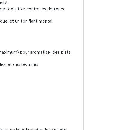
nité.
rmet de lutter contre les douleurs
ique, et un tonifiant mental.
e maximum) pour aromatiser des plats
lles, et des légumes.
 en latin, la partie de la plante