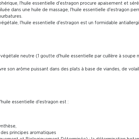
phérique, l'huile essentielle d'estragon procure apaisement et séré
diluée dans une huile de massage, l'huile essentielle d'estragon pe
ourbatures.
végétale, l'huile essentielle d'estragon est un formidable antiallerg
 végétale neutre (1 goutte d'huile essentielle par cuillère à soup
livre son arôme puissant dans des plats à base de viandes, de volai
huile essentielle d'estragon est :
ynthèse,
é des principes aromatiques
uement et Biologiquement Déterminée) : la détermination botanique