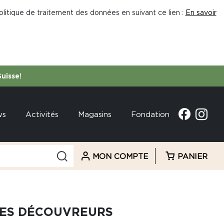
litique de traitement des données en suivant ce lien :
En savoir
Suisse!
ws
Activités
Magasins
Fondation
MON COMPTE
PANIER
. LES DÉCOUVREURS