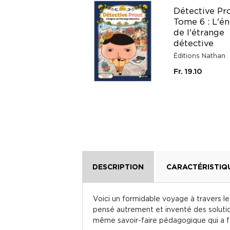
Le Nouveau Club
Détective Pr
des Cinq Hors-série
Tome 6 : L'é
XXL - Les Cinq et le
de l'étrange
trésor oublié
détective
Bibliothèque Rose &
Éditions Nathan
Verte
Fr. 19.10
Fr. 16.50
DESCRIPTION
CARACTÉRISTIQ
Voici un formidable voyage à travers l
pensé autrement et inventé des solution
même savoir-faire pédagogique qui a fait 