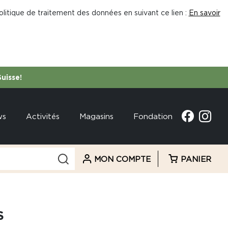
litique de traitement des données en suivant ce lien :
En savoir
Suisse!
ws
Activités
Magasins
Fondation
MON COMPTE
PANIER
S