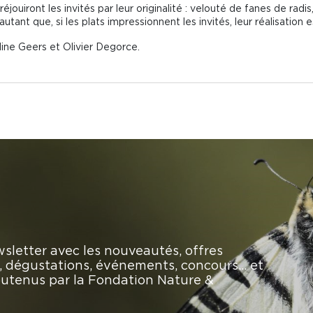
jouiront les invités par leur originalité : velouté de fanes de radi
autant que, si les plats impressionnent les invités, leur réalisation 
dine Geers et Olivier Degorce.
sletter avec les nouveautés, offres
rs, dégustations, événements, concours… et
soutenus par la Fondation Nature &