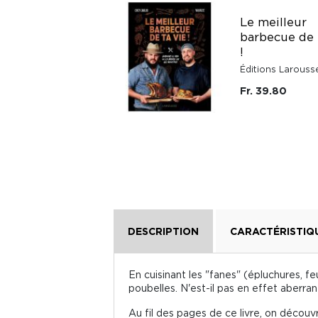
Le meilleur
Bien manger pour
barbecue de 
ne plus déprimer
!
Éditions Odile Jacob
Éditions Larouss
Fr. 16.20
Fr. 39.80
DESCRIPTION
CARACTÉRISTIQ
En cuisinant les "fanes" (épluchures, f
poubelles. N'est-il pas en effet aberra
Au fil des pages de ce livre, on découv