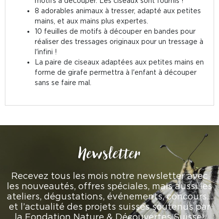
motifs à découper. Les ciseaux sont fournis !
8 adorables animaux à tresser, adapté aux petites
mains, et aux mains plus expertes.
10 feuilles de motifs à découper en bandes pour
réaliser des tressages originaux pour un tressage à
l'infini !
La paire de ciseaux adaptées aux petites mains en
forme de girafe permettra à l'enfant à découper
sans se faire mal.
Newsletter
Recevez tous les mois notre newsletter avec
les nouveautés, offres spéciales, mais aussi les
ateliers, dégustations, événements, concours…
et l’actualité des projets suisses soutenus par
la Fondation Nature & Découvertes Suisse!