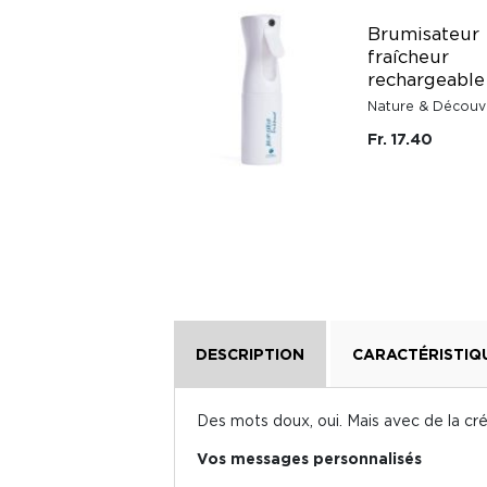
Ventilateur
Brumisateur
brumisateur
fraîcheur
portable
rechargeable
rechargeable Cool
'n' Go Aqua Breeze
Nature & Découv
Verbatim
Fr. 17.40
Fr. 44.90
DESCRIPTION
CARACTÉRISTIQ
Des mots doux, oui. Mais avec de la créa
Vos messages personnalisés