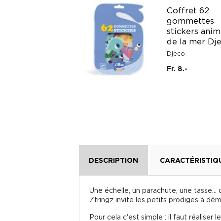
Coffret 62
Maquette 3D
gommettes
animaux en carton
stickers ani
Eugy
de la mer Dj
Eugy
Djeco
Fr. 12.95
Fr. 8.-
DESCRIPTION
CARACTÉRISTIQ
Une échelle, un parachute, une tasse... 
Ztringz invite les petits prodiges à dém
Pour cela c'est simple : il faut réaliser 