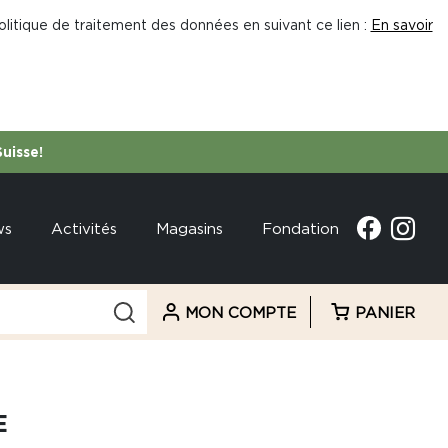
litique de traitement des données en suivant ce lien :
En savoir
Suisse!
ws
Activités
Magasins
Fondation
MON COMPTE
PANIER
E