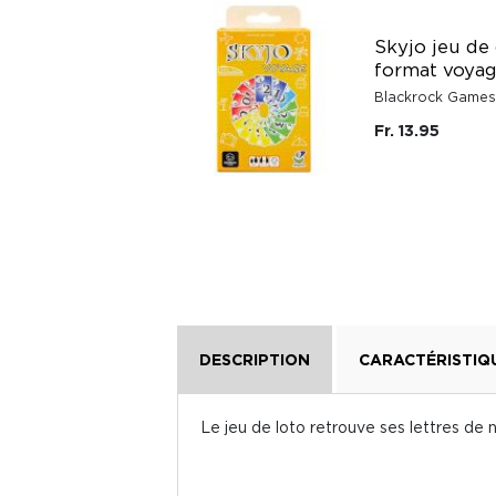
Six qui prend jeu
Skyjo jeu de 
de stratégie
format voya
Gigamic
Blackrock Games
Fr. 16.95
Fr. 13.95
DESCRIPTION
CARACTÉRISTIQ
Le jeu de loto retrouve ses lettres de 